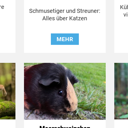
re
Küh
Schmusetiger und Streuner:
s
vi
Alles über Katzen
MEHR