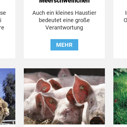
Meerschweinchen
hse
Auch ein kleines Haustier
i
O
bedeutet eine große
re
Verantwortung
MEHR