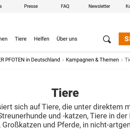
s
Presse
FAQ
Newsletter
K
S
men
Tiere
Helfen
Über uns
ER PFOTEN in Deutschland
Kampagnen & Themen
Ti
Tiere
rt sich auf Tiere, die unter direktem 
Streunerhunde und -katzen, Tiere in de
n, Großkatzen und Pferde, in nicht-artg