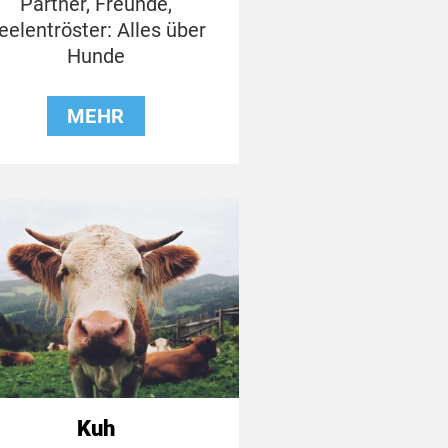
Partner, Freunde,
eelentröster: Alles über
Hunde
MEHR
Kuh