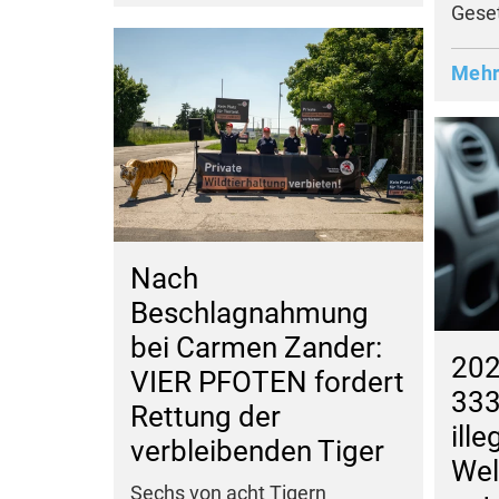
Geset
Meh
Nach
Beschlagnahmung
bei Carmen Zander:
202
VIER PFOTEN fordert
333
Rettung der
ill
verbleibenden Tiger
Wel
Sechs von acht Tigern