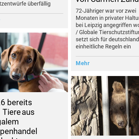
zentwürfe überfällig
72-Jähriger war vor zwei
Monaten in privater Halt
r
bei Leipzig angegriffen 
/ Globale Tierschutzstift
setzt sich für deutschlan
einheitliche Regeln ein
Mehr
6 bereits
 Tiere aus
egalem
penhandel