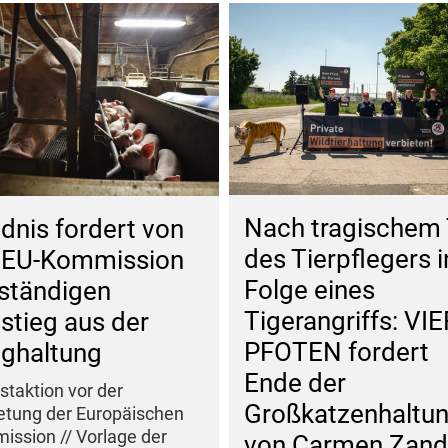
Nach tragischem
dnis fordert von
des Tierpflegers i
 EU-Kommission
Folge eines
lständigen
Tigerangriffs: VIE
stieg aus der
PFOTEN fordert
ighaltung
Ende der
staktion vor der
Großkatzenhaltu
etung der Europäischen
ssion // Vorlage der
von Carmen Zand