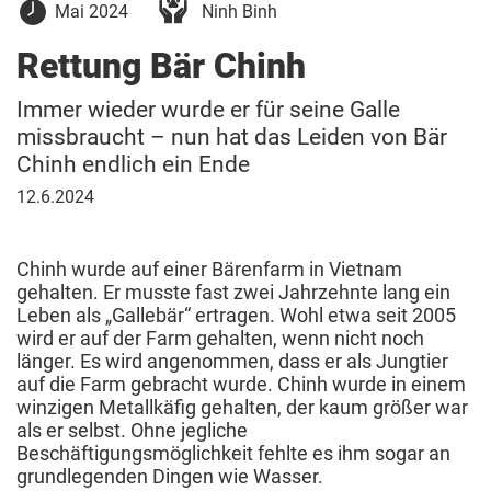
10.
Mai 2024
Ninh Binh
Mai
2024
Rettung Bär Chinh
Immer wieder wurde er für seine Galle
missbraucht – nun hat das Leiden von Bär
Chinh endlich ein Ende
12.
12.6.2024
Juni
2024
Chinh wurde auf einer Bärenfarm in Vietnam
gehalten. Er musste fast zwei Jahrzehnte lang ein
Leben als „Gallebär“ ertragen. Wohl etwa seit 2005
wird er auf der Farm gehalten, wenn nicht noch
länger. Es wird angenommen, dass er als Jungtier
auf die Farm gebracht wurde. Chinh wurde in einem
winzigen Metallkäfig gehalten, der kaum größer war
als er selbst. Ohne jegliche
Beschäftigungsmöglichkeit fehlte es ihm sogar an
grundlegenden Dingen wie Wasser.