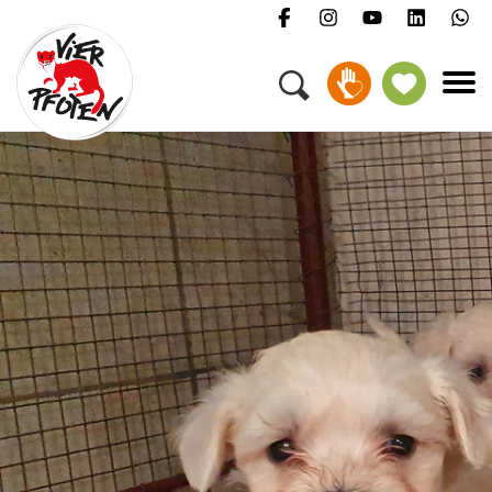
Menü
Kampagnen & Themen
Tiere
Helfen
Über uns
Jobs
Presse
FAQ
Newsletter
Kontakt
Spenden
Petition