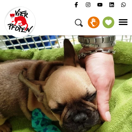
Menü
Kampagnen & Themen
Tiere
Helfen
Über uns
Jobs
Presse
FAQ
Newsletter
Kontakt
Spenden
Petition