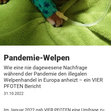
Patenschaft
Pandemie-Welpen
Wie eine nie dagewesene Nachfrage
während der Pandemie den illegalen
Welpenhandel in Europa anheizt – ein VIER
PFOTEN Bericht
31.
31.10.2022
Oktober
2022
Im Januar 2022 gab VIER PFOTEN eine Umfrage zu