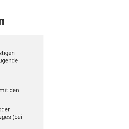
n
stigen
eugende
 mit den
oder
ages (bei