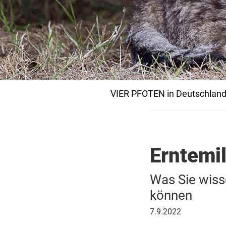
VIER PFOTEN in Deutschlan
Erntemi
Was Sie wiss
können
7.
7.9.2022
September