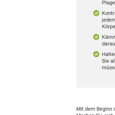
Plage
Kontr
jedem
Körpe
Kämme
darau
Halte
Sie a
müsse
Mit dem Beginn 