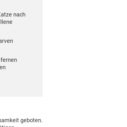
 Katze nach
llene
arven
tfernen
nen
samkeit geboten.