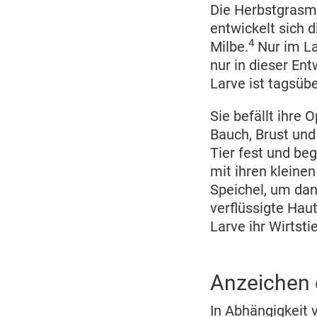
Die Herbstgrasmi
entwickelt sich 
4
Milbe.
Nur im La
nur in dieser En
Larve ist tagsüb
Sie befällt ihre
Bauch, Brust und
Tier fest und beg
mit ihren kleine
Speichel, um dan
verflüssigte Hau
Larve ihr Wirtsti
Anzeichen 
In Abhängigkeit 