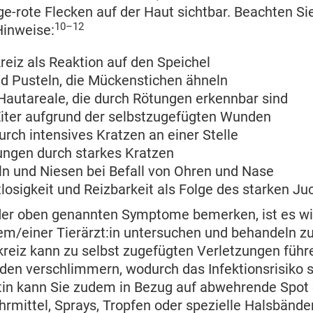
ge-rote Flecken auf der Haut sichtbar. Beachten S
10–12
inweise:
reiz als Reaktion auf den Speichel
d Pusteln, die Mückenstichen ähneln
Hautareale, die durch Rötungen erkennbar sind
Eiter aufgrund der selbstzugefügten Wunden
durch intensives Kratzen an einer Stelle
ungen durch starkes Kratzen
ln und Niesen bei Befall von Ohren und Nase
losigkeit und Reizbarkeit als Folge des starken Ju
er oben genannten Symptome bemerken, ist es wic
em/einer Tierärzt:in untersuchen und behandeln zu
reiz kann zu selbst zugefügten Verletzungen führ
n verschlimmern, wodurch das Infektionsrisiko ste
ztin kann Sie zudem in Bezug auf abwehrende Spot
mittel, Sprays, Tropfen oder spezielle Halsbände