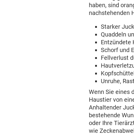
haben, sind oran
nachstehenden H
Starker Juck
Quaddeln un
Entzündete 
Schorf und 
Fellverlust 
Hautverletz
Kopfschütte
Unruhe, Rast
Wenn Sie eines d
Haustier von ein
Anhaltender Juck
bestehende Wunde
oder Ihre Tierär
wie Zeckenabwehr