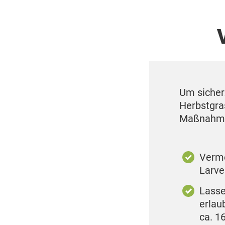
Um sicherz
Herbstgra
Maßnahme
Verme
Larve
Lasse
erlau
ca. 1