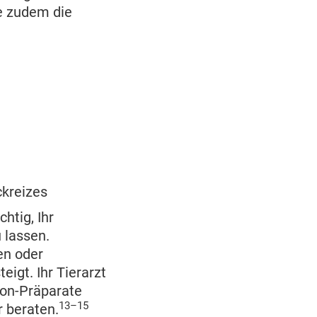
ie zudem die
ckreizes
htig, Ihr
 lassen.
en oder
igt. Ihr Tierarzt
 on-Präparate
13–15
r beraten.