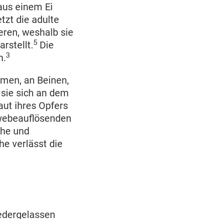
aus einem Ei
tzt die adulte
eren, weshalb sie
5
rstellt.
Die
3
n.
umen, an Beinen,
 sie sich an dem
Haut ihres Opfers
ewebeauflösenden
phe und
e verlässt die
iedergelassen