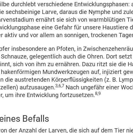
lbe durchlebt verschiedene Entwicklungsphasen: 
die sechsbeinige Larve, daraus die Nymphe und zule
rvenstadium ernährt sie sich von warmblütigen Ti
twicklungsphase eine Gefahr für unsere Haustiere da
er aktiv und vor allem an sonnigen, trockenen Tage
 Opfer insbesondere an Pfoten, in Zwischenzehenrä
 Schnauze, gelegentlich auch die Ohren. Dort setzt
innt, sich von ihm zu ernähren. Dazu ritzt sie die 
n hakenförmigen Mundwerkzeugen auf, injiziert g
n die austretenden Körperflüssigkeiten (z. B. Lym
3,6,7
tzellen) aufzusaugen.
Nach ungefähr einer Woch
8,9
er, um ihre Entwicklung fortzusetzen.
eines Befalls
von der Anzahl der Larven, die sich auf dem Tier n