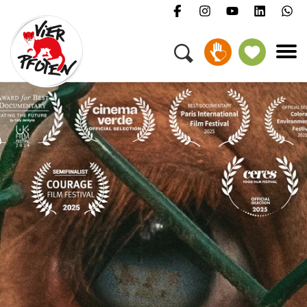
Menü
Kampagnen & Themen
Tiere
Helfen
Über uns
Jobs
Presse
FAQ
Newsletter
Kontakt
Spenden
Petition