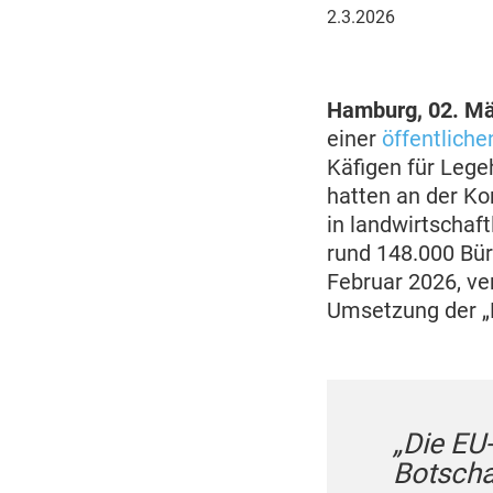
2.
2.3.2026
März
2026
Hamburg, 02. Mä
einer
öffentlich
Käfigen für Lege
hatten an der Ko
in landwirtschaf
rund 148.000 Bür
Februar 2026, ver
Umsetzung der „E
ben eine klare
„Die EU
 abschaffen.“
Botscha