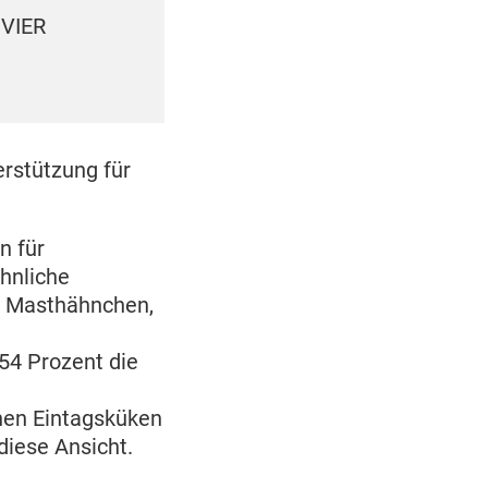
 VIER
Ina Müller-Arnke, Expertin 
PFOTEN
rstützung für
n für
hnliche
n, Masthähnchen,
54 Prozent die
chen Eintagsküken
diese Ansicht.