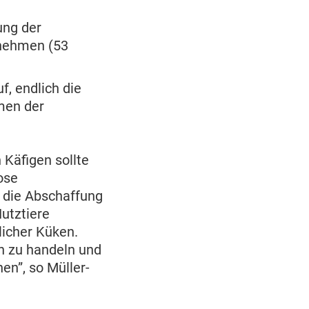
ung der
rnehmen (53
, endlich die
hmen der
 Käfigen sollte
ose
 die Abschaffung
Nutztiere
licher Küken.
h zu handeln und
en”, so Müller-