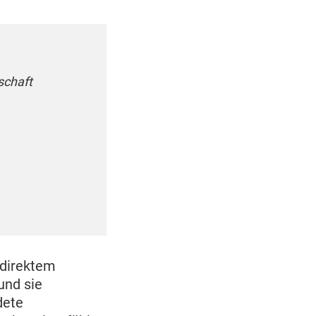
schaft
 direktem
und sie
dete