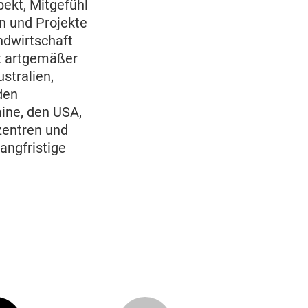
pekt, Mitgefühl
n und Projekte
ndwirtschaft
ht artgemäßer
stralien,
den
aine, den USA,
zentren und
angfristige