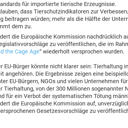
andards für importierte tierische Erzeugnisse.
lauben, dass Tierschutzindikatoren zur Verbesser
g beitragen würden; mehr als die Hälfte der Unte
immt dem zu.
ert die Europäische Kommission nachdrücklich auf
egislativvorschläge zu veröffentlichen, die im Ra
d the Cage Age
“ wiederholt versprochen wurden.
r EU-Bürger könnte nicht klarer sein: Tierhaltung in
t angehören. Die Ergebnisse zeigen eine beispiell
nter EU-Bürgern, NGOs und vielen Unternehmen für
er Tierhaltung, von der 300 Millionen sogenannter 
und für ein Verbot der systematischen Tötung männ
dert die Europäische Kommission auf, unverzüglic
versprochenen Gesetzesvorschläge zu veröffentlich