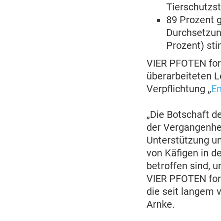
Tierschutzst
89 Prozent g
Durchsetzun
Prozent) st
VIER PFOTEN ford
überarbeiteten L
Verpflichtung „
En
„Die Botschaft de
der Vergangenhei
Unterstützung u
von Käfigen in d
betroffen sind, 
VIER PFOTEN for
die seit langem 
Arnke.