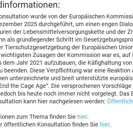
dinformationen:
Konsultation wurde von der Europäischen Kommiss
ezember 2025 durchgeführt, um einen engen Dialo
uren der Lebensmittelversorgungskette und der Ziv
ann als grundlegender Schritt im Gesetzgebungspr
der Tierschutzgesetzgebung der Europäischen Uni
 wichtigsten Zusagen der Kommission war es, auf 
s dem Jahr 2021 aufzubauen, die Käfighaltung von 
u beenden. Diese Verpflichtung war eine Reaktion a
en unterzeichnete und breit unterstützte europäi
 „End the Cage Age“. Die versprochenen Vorschläge
doch bis heute noch immer nicht vorgelegt. Das 
sultation kann hier nachgelesen werden:
Öffentlic
tionen zum Thema finden Sie
hier
.
r öffentlichen Konsultation finden Sie
hier
.