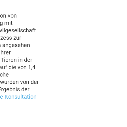
ion von
g mit
ilgesellschaft
ozess zur
on angesehen
ihrer
Tieren in der
uf die von 1,4
sche
 wurden von der
Ergebnis der
he Konsultation