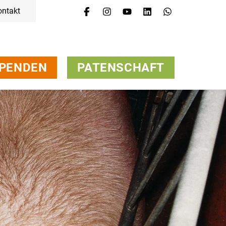
ontakt
Menü
Kampagnen & Themen
Tiere
Helfen
PENDEN
PATENSCHAFT
Über uns
Jobs
Presse
FAQ
Newsletter
Kontakt
Spenden
Petition