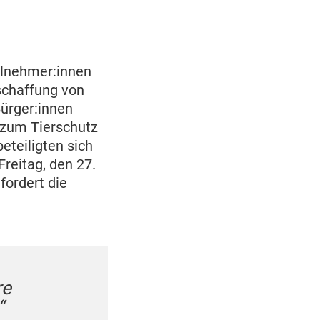
ilnehmer:innen
chaffung von
Bürger:innen
 zum Tierschutz
eteiligten sich
reitag, den 27.
fordert die
re
„Die EU-Bürgerinnen 
“
Botschaft: Europa mu