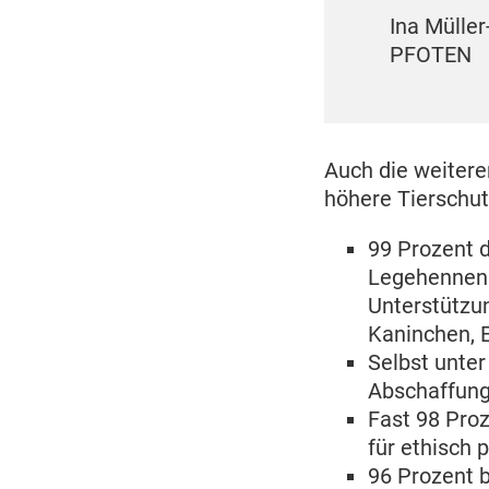
andwirtschaft bei VIER
Ina Müller
PFOTEN
Auch die weitere
höhere Tierschu
99 Prozent d
Legehennen u
Unterstützun
Kaninchen, 
Selbst unte
Abschaffung
Fast 98 Proz
für ethisch 
96 Prozent 