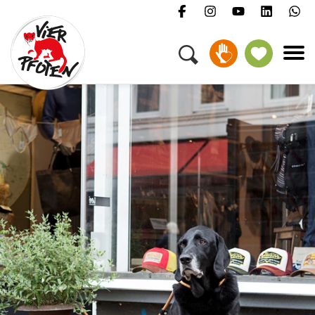
Menü
Kampagnen & Themen
Tiere
Helfen
Über uns
Jobs
Presse
FAQ
Newsletter
Kontakt
Spenden
Petition