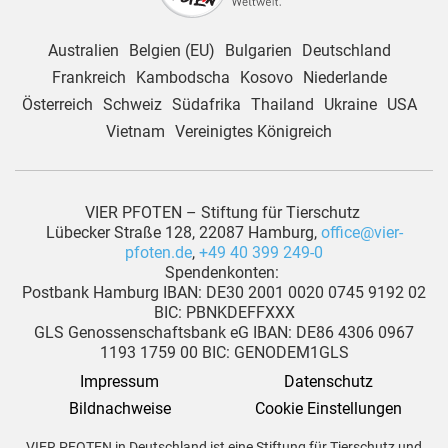
Australien
Belgien (EU)
Bulgarien
Deutschland
Frankreich
Kambodscha
Kosovo
Niederlande
Österreich
Schweiz
Südafrika
Thailand
Ukraine
USA
Vietnam
Vereinigtes Königreich
VIER PFOTEN – Stiftung für Tierschutz
Lübecker Straße 128, 22087 Hamburg,
office@vier-
pfoten.de
,
+49 40 399 249-0
Spendenkonten:
Postbank Hamburg IBAN: DE30 2001 0020 0745 9192 02
BIC: PBNKDEFFXXX
GLS Genossenschaftsbank eG IBAN: DE86 4306 0967
1193 1759 00 BIC: GENODEM1GLS
Impressum
Datenschutz
Bildnachweise
Cookie Einstellungen
VIER PFOTEN in Deutschland ist eine Stiftung für Tierschutz und