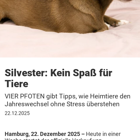
Silvester: Kein Spaß für
Tiere
VIER PFOTEN gibt Tipps, wie Heimtiere den
Jahreswechsel ohne Stress überstehen
22.
22.12.2025
Dezember
2025
Hamburg, 22. Dezember 2025 –
Heute in einer