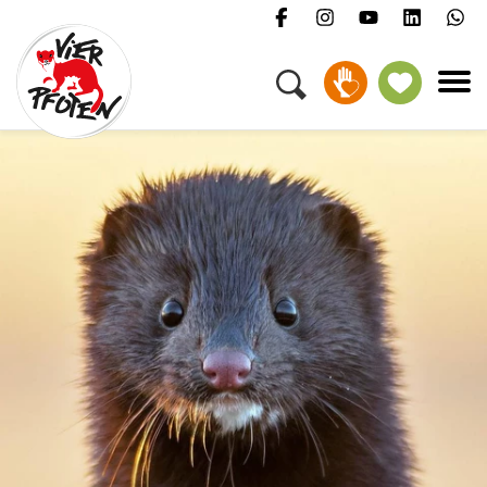
Menü
Kampagnen & Themen
Tiere
Helfen
Über uns
Jobs
Presse
FAQ
Newsletter
Kontakt
Spenden
Petition