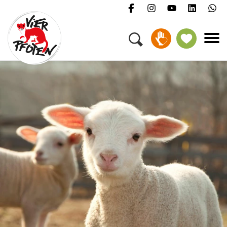
Menü
Kampagnen & Themen
Tiere
Helfen
Über uns
Jobs
Presse
FAQ
Newsletter
Kontakt
Spenden
Petition