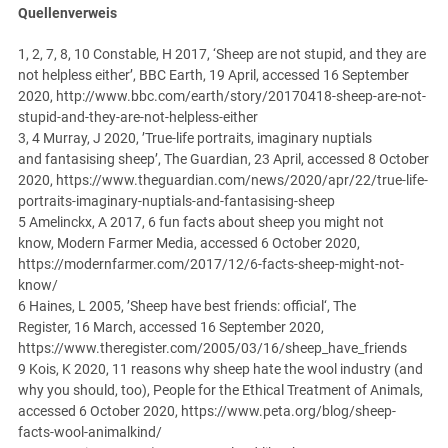
Quellenverweis
1, 2, 7, 8, 10 Constable, H 2017, ‘Sheep are not stupid, and they are
not helpless either’, BBC Earth, 19 April, accessed 16 September
2020, http://www.bbc.com/earth/story/20170418-sheep-are-not-
stupid-and-they-are-not-helpless-either
3, 4 Murray, J 2020, ’True-life portraits, imaginary nuptials
and fantasising sheep’, The Guardian, 23 April, accessed 8 October
2020, https://www.theguardian.com/news/2020/apr/22/true-life-
portraits-imaginary-nuptials-and-fantasising-sheep
5 Amelinckx, A 2017, 6 fun facts about sheep you might not
know, Modern Farmer Media, accessed 6 October 2020,
https://modernfarmer.com/2017/12/6-facts-sheep-might-not-
know/
6 Haines, L 2005, ’Sheep have best friends: official‘, The
Register, 16 March, accessed 16 September 2020,
https://www.theregister.com/2005/03/16/sheep_have_friends
9 Kois, K 2020, 11 reasons why sheep hate the wool industry (and
why you should, too), People for the Ethical Treatment of Animals,
accessed 6 October 2020, https://www.peta.org/blog/sheep-
facts-wool-animalkind/