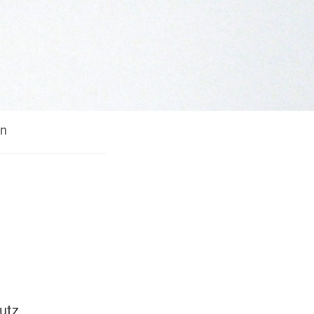
en
utz.