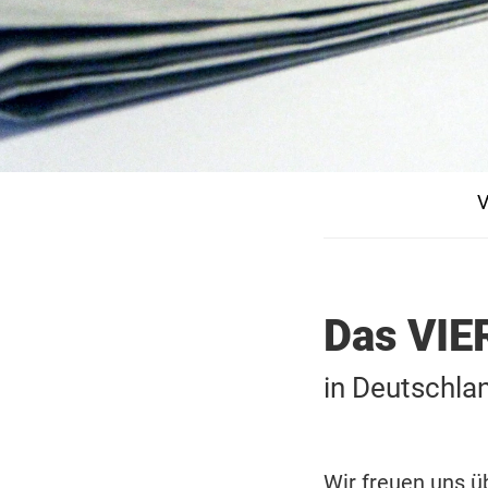
V
Das VIE
in Deutschla
Wir freuen uns ü