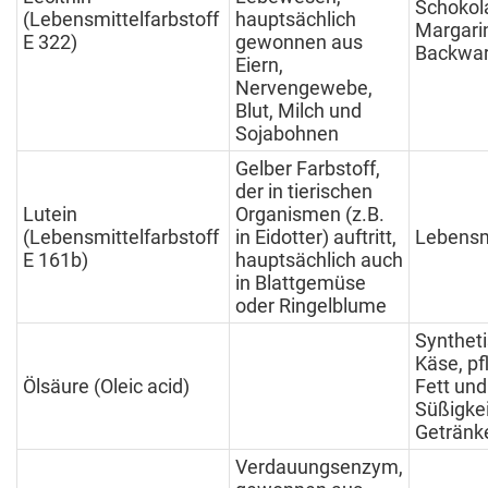
Schokol
(Lebensmittelfarbstoff
hauptsächlich
Margari
E 322)
gewonnen aus
Backwa
Eiern,
Nervengewebe,
Blut, Milch und
Sojabohnen
Gelber Farbstoff,
der in tierischen
Lutein
Organismen (z.B.
(Lebensmittelfarbstoff
in Eidotter) auftritt,
Lebensmi
E 161b)
hauptsächlich auch
in Blattgemüse
oder Ringelblume
Syntheti
Käse, pf
Ölsäure (Oleic acid)
Fett und
Süßigkei
Getränk
Verdauungsenzym,