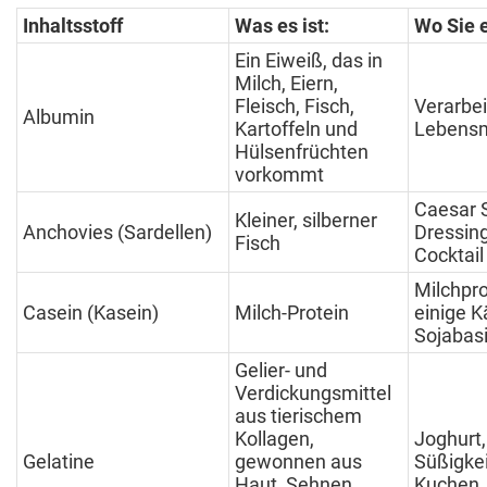
Inhaltsstoff
Was es ist:
Wo Sie e
Ein Eiweiß, das in
Milch, Eiern,
Fleisch, Fisch,
Verarbei
Albumin
Kartoffeln und
Lebensm
Hülsenfrüchten
vorkommt
Caesar 
Kleiner, silberner
Anchovies (Sardellen)
Dressing
Fisch
Cocktai
Milchpr
Casein (Kasein)
Milch-Protein
einige K
Sojabas
Gelier- und
Verdickungsmittel
aus tierischem
Kollagen,
Joghurt,
Gelatine
gewonnen aus
Süßigkei
Haut, Sehnen,
Kuchen