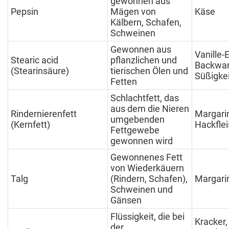
gewonnen aus
Pepsin
Mägen von
Käse
Kälbern, Schafen,
Schweinen
Gewonnen aus
Vanille-E
Stearic acid
pflanzlichen und
Backwar
(Stearinsäure)
tierischen Ölen und
Süßigke
Fetten
Schlachtfett, das
aus dem die Nieren
Rindernierenfett
Margari
umgebenden
(Kernfett)
Hackfle
Fettgewebe
gewonnen wird
Gewonnenes Fett
von Wiederkäuern
Talg
(Rindern, Schafen),
Margari
Schweinen und
Gänsen
Flüssigkeit, die bei
Kracker,
der