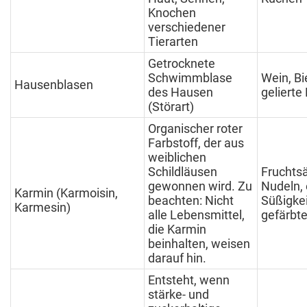
Knochen
verschiedener
Tierarten
Getrocknete
Schwimmblase
Wein, Bie
Hausenblasen
des Hausen
gelierte
(Störart)
Organischer roter
Farbstoff, der aus
weiblichen
Schildläusen
Fruchtsä
gewonnen wird. Zu
Nudeln, 
Karmin (Karmoisin,
beachten: Nicht
Süßigkei
Karmesin)
alle Lebensmittel,
gefärbt
die Karmin
beinhalten, weisen
darauf hin.
Entsteht, wenn
stärke- und