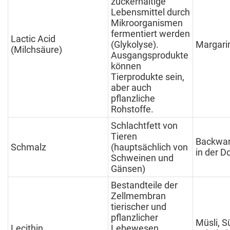
zuckerhaltige
Lebensmittel durch
Mikroorganismen
fermentiert werden
Lactic Acid
(Glykolyse).
Margari
(Milchsäure)
Ausgangsprodukte
können
Tierprodukte sein,
aber auch
pflanzliche
Rohstoffe.
Schlachtfett von
Tieren
Backwar
Schmalz
(hauptsächlich von
in der D
Schweinen und
Gänsen)
Bestandteile der
Zellmembran
tierischer und
pflanzlicher
Müsli, S
Lecithin
Lebewesen,