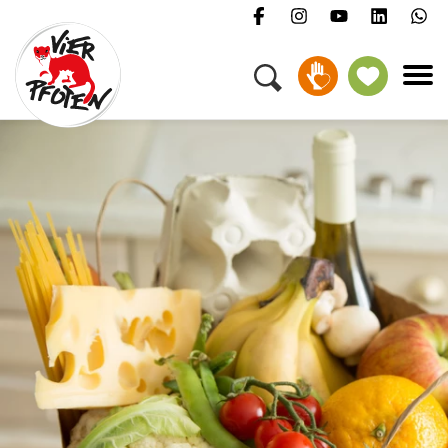
Menü
Kampagnen & Themen
Tiere
Helfen
Über uns
Jobs
Presse
FAQ
Newsletter
Kontakt
Spenden
Petition