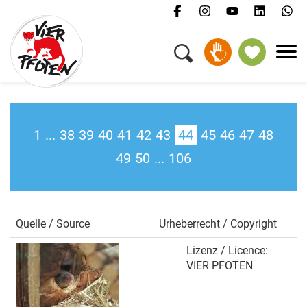
Menü
Kampagnen & Themen
Tiere
Helfen
Über uns
1
...
38
39
40
41
42
43
44
45
46
47
48
Jobs
49
50
...
106
Presse
FAQ
Newsletter
Quelle / Source
Urheberrecht / Copyright
Kontakt
Lizenz / Licence:
VIER PFOTEN
Spenden
Petition